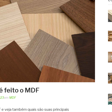
C
 feito o MDF
023
em
MDF
e veja também quais são suas principais