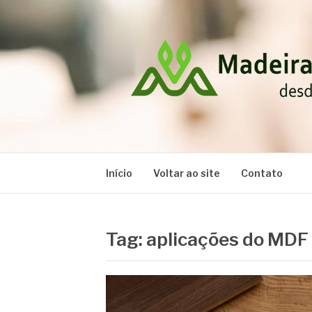
Pular
para
o
conteúdo
MADEIRAS RA
Blog
Início
Voltar ao site
Contato
Tag:
aplicações do MDF