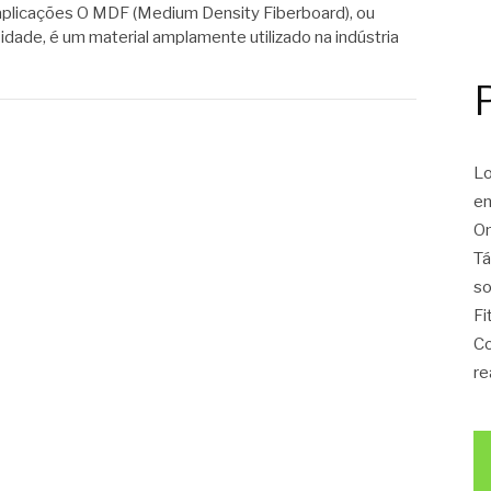
 aplicações O MDF (Medium Density Fiberboard), ou
dade, é um material amplamente utilizado na indústria
Lo
en
On
Tá
so
Fi
Co
re