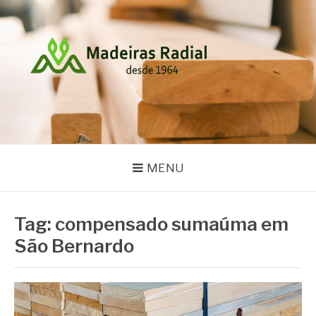
Pular
para
o
conteúdo
MADEIRAS RADIAL
Blog
MENU
Tag:
compensado sumaúma em
São Bernardo