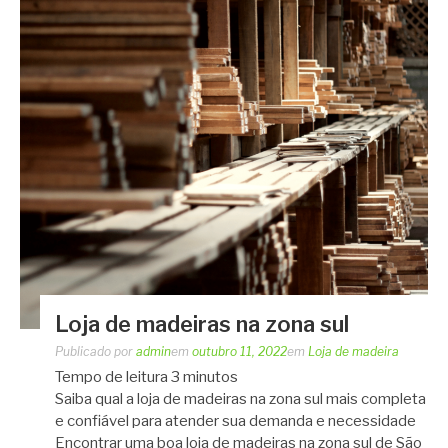
Loja de madeiras na zona sul
Publicado por
admin
em
outubro 11, 2022
em
Loja de madeira
Tempo de leitura
3
minutos
Saiba qual a loja de madeiras na zona sul mais completa
e confiável para atender sua demanda e necessidade
Encontrar uma boa loja de madeiras na zona sul de São