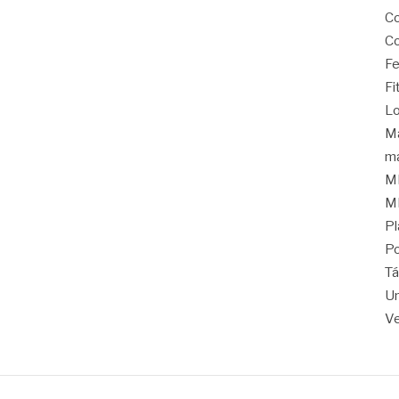
C
Co
Fe
Fi
Lo
Ma
ma
M
M
Pl
Po
Tá
Un
Ve