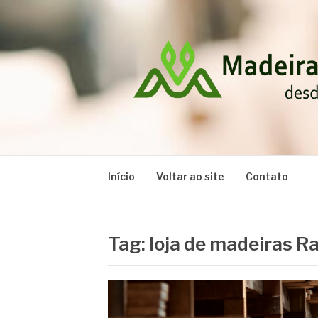
Pular
para
o
conteúdo
MADEIRAS RA
Blog
Início
Voltar ao site
Contato
Tag:
loja de madeiras Ra