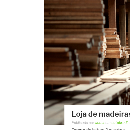
Loja de madeiras
Publicado por
admin
em
outubro 11