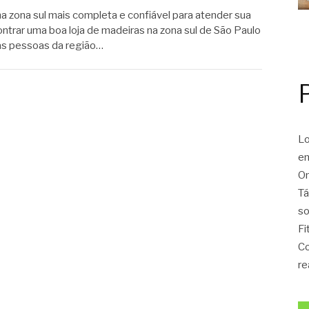
 na zona sul mais completa e confiável para atender sua
rar uma boa loja de madeiras na zona sul de São Paulo
as pessoas da região…
Lo
en
On
Tá
so
Fi
Co
re