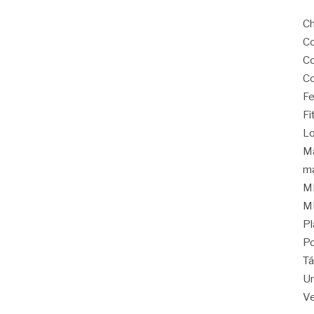
C
C
C
Co
Fe
Fi
Lo
Ma
ma
M
M
Pl
Po
Tá
Un
Ve