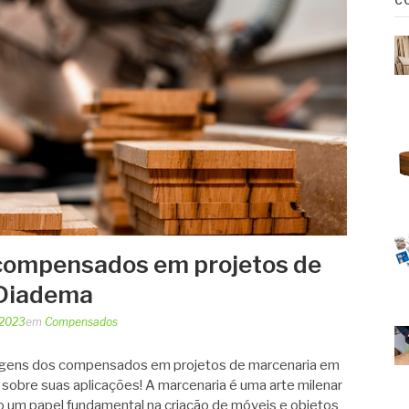
C
compensados em projetos de
 Diadema
 2023
em
Compensados
agens dos compensados em projetos de marcenaria em
obre suas aplicações! A marcenaria é uma arte milenar
um papel fundamental na criação de móveis e objetos