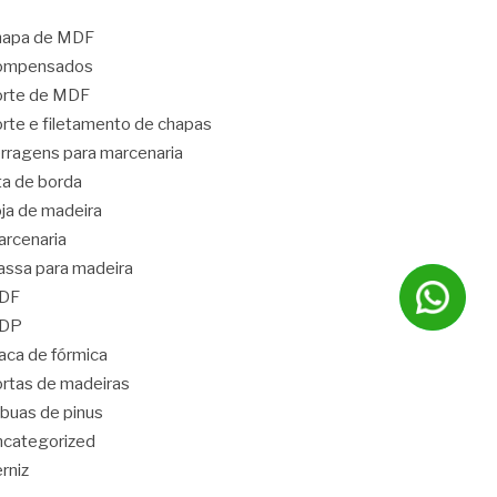
hapa de MDF
ompensados
orte de MDF
rte e filetamento de chapas
rragens para marcenaria
ta de borda
ja de madeira
rcenaria
ssa para madeira
DF
DP
aca de fórmica
rtas de madeiras
buas de pinus
categorized
rniz