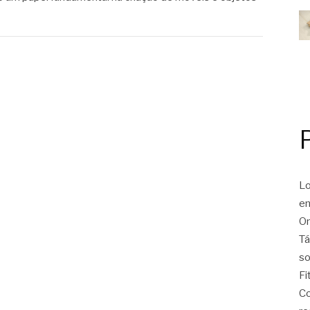
Lo
en
On
Tá
so
Fi
Co