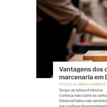
Vantagens dos 
marcenaria em
Publicado por
admin
em
outubro 9,
Tempo de leitura
4
minutos
Conheça mais sobre as vant
Diadema! Saiba mais também s
que continua desempenhando 