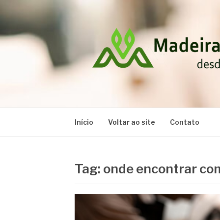
Pular
para
o
conteúdo
MADEIRAS RA
Blog
Início
Voltar ao site
Contato
Tag:
onde encontrar c