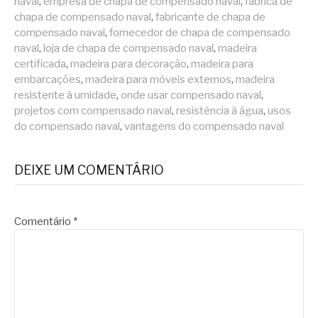
naval
,
empresa de chapa de compensado naval
,
fábrica de
chapa de compensado naval
,
fabricante de chapa de
compensado naval
,
fornecedor de chapa de compensado
naval
,
loja de chapa de compensado naval
,
madeira
certificada
,
madeira para decoração
,
madeira para
embarcações
,
madeira para móveis externos
,
madeira
resistente à umidade
,
onde usar compensado naval
,
projetos com compensado naval
,
resistência à água
,
usos
do compensado naval
,
vantagens do compensado naval
DEIXE UM COMENTÁRIO
Comentário
*