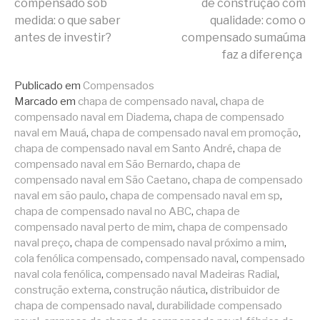
compensado sob
de construção com
medida: o que saber
qualidade: como o
lendo
antes de investir?
compensado sumaúma
faz a diferença
Publicado em
Compensados
Marcado em
chapa de compensado naval
,
chapa de
compensado naval em Diadema
,
chapa de compensado
naval em Mauá
,
chapa de compensado naval em promoção
,
chapa de compensado naval em Santo André
,
chapa de
compensado naval em São Bernardo
,
chapa de
compensado naval em São Caetano
,
chapa de compensado
naval em são paulo
,
chapa de compensado naval em sp
,
chapa de compensado naval no ABC
,
chapa de
compensado naval perto de mim
,
chapa de compensado
naval preço
,
chapa de compensado naval próximo a mim
,
cola fenólica compensado
,
compensado naval
,
compensado
naval cola fenólica
,
compensado naval Madeiras Radial
,
construção externa
,
construção náutica
,
distribuidor de
chapa de compensado naval
,
durabilidade compensado