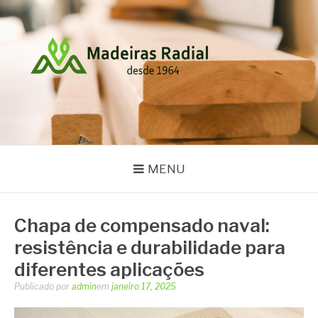
Pular
para
o
conteúdo
MADEIRAS RADIAL
Blog
MENU
Chapa de compensado naval:
resistência e durabilidade para
diferentes aplicações
Publicado por
admin
em
janeiro 17, 2025