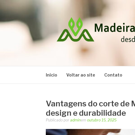
Pular
para
o
conteúdo
MADEIRAS RA
Blog
Início
Voltar ao site
Contato
Vantagens do corte de 
design e durabilidade
Publicado por
admin
em
outubro 15, 2025