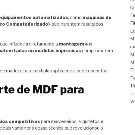
Co
Fe
equipamentos automatizados
, como
máquinas de
Fi
ico Computadorizado)
, que garantem resultados
Lo
Ma
que influencia diretamente a
montagem e a
ma
al cortadas ou medidas imprecisas
comprometem
M
M
Pl
 de madeira para múltiplas aplicações: onde encontrar
Po
rte de MDF para
Tá
Un
Ve
cios competitivos
para marceneiros, arquitetos e
incipais vantagens dessa técnica que revolucionou o