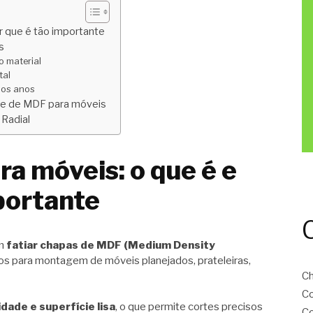
r que é tão importante
s
o material
tal
 dos anos
te de MDF para móveis
Radial
a móveis: o que é e
portante
em
fatiar chapas de MDF (Medium Density
s para montagem de móveis planejados, prateleiras,
C
C
idade e superfície lisa
, o que permite cortes precisos
C