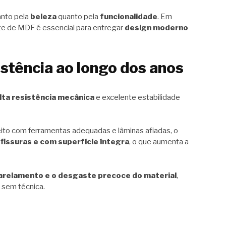
anto pela
beleza
quanto pela
funcionalidade
. Em
rte de MDF é essencial para entregar
design moderno
istência ao longo dos anos
lta resistência mecânica
e excelente estabilidade
eito com ferramentas adequadas e lâminas afiadas, o
fissuras e com superfície íntegra
, o que aumenta a
arelamento e o desgaste precoce do material
,
 sem técnica.