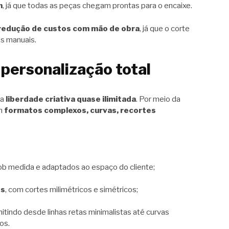
m
, já que todas as peças chegam prontas para o encaixe.
redução de custos com mão de obra
, já que o corte
es manuais.
personalização total
ma
liberdade criativa quase ilimitada
. Por meio da
em
formatos complexos, curvas, recortes
sob medida e adaptados ao espaço do cliente;
os
, com cortes milimétricos e simétricos;
mitindo desde linhas retas minimalistas até curvas
os.