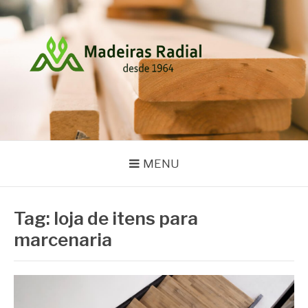
Pular
para
o
conteúdo
MADEIRAS RADIAL
Blog
MENU
Tag:
loja de itens para
marcenaria