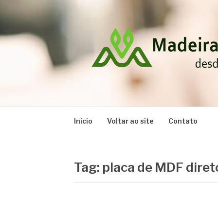
Pular
para
o
conteúdo
MADEIRAS RA
Blog
Início
Voltar ao site
Contato
Tag:
placa de MDF diret