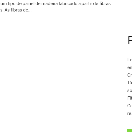
m tipo de painel de madeira fabricado a partir de fibras
s. As fibras de…
Lo
en
On
Tá
so
Fi
Co
re