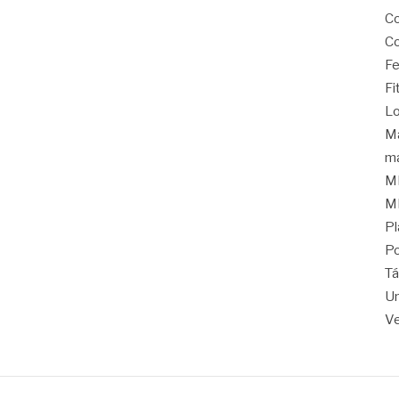
C
Co
Fe
Fi
Lo
Ma
ma
M
M
Pl
Po
Tá
Un
Ve