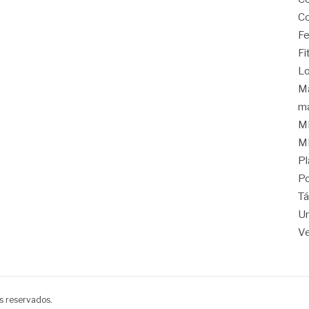
Co
Fe
Fi
Lo
Ma
ma
M
M
Pl
Po
Tá
Un
Ve
s reservados.