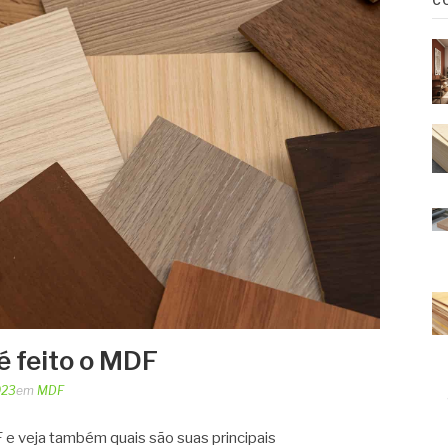
C
 feito o MDF
023
em
MDF
e veja também quais são suas principais