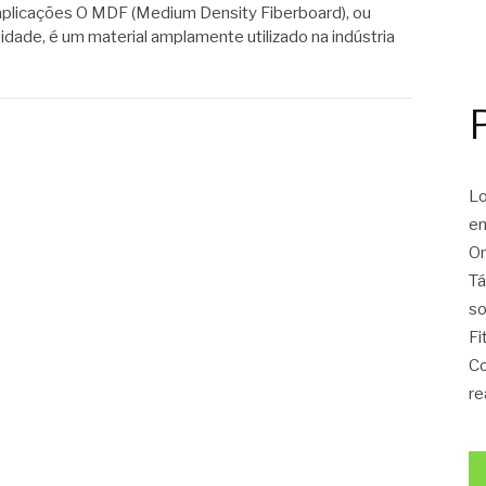
 aplicações O MDF (Medium Density Fiberboard), ou
dade, é um material amplamente utilizado na indústria
Lo
en
On
Tá
so
Fi
Co
re