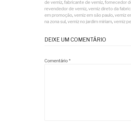
de verniz
,
fabricante de verniz
,
fornecedor d
revendedor de verniz
,
verniz direto da fabri
em promoção
,
verniz em são paulo
,
verniz 
na zona sul
,
verniz no jardim miriam
,
verniz p
DEIXE UM COMENTÁRIO
Comentário
*