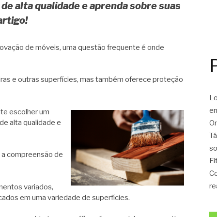
de alta qualidade e aprenda sobre suas
artigo!
enovação de móveis, uma questão frequente é onde
iras e outras superfícies, mas também oferece proteção
Lo
en
te escolher um
de alta qualidade e
On
Tá
so
 e a compreensão de
Fi
Co
re
mentos variados,
icados em uma variedade de superfícies.