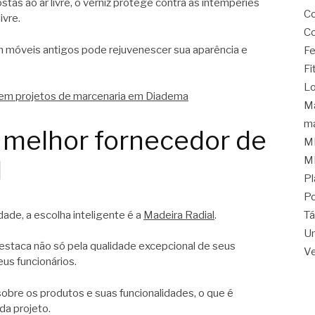
tas ao ar livre, o verniz protege contra as intempéries
C
ivre.
Co
m móveis antigos pode rejuvenescer sua aparência e
Fe
Fi
Lo
m projetos de marcenaria em Diadema
Ma
ma
o melhor fornecedor de
M
M
l
Pl
Po
Tá
dade, a escolha inteligente é a
Madeira Radial
.
Un
staca não só pela qualidade excepcional de seus
Ve
us funcionários.
re os produtos e suas funcionalidades, o que é
da projeto.