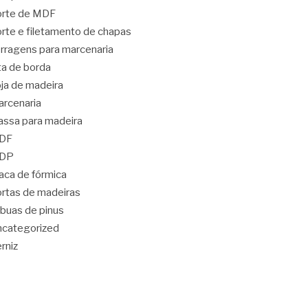
orte de MDF
rte e filetamento de chapas
rragens para marcenaria
ta de borda
ja de madeira
rcenaria
ssa para madeira
DF
DP
aca de fórmica
rtas de madeiras
buas de pinus
categorized
rniz