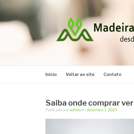
Pular
para
o
conteúdo
MADEIRAS RA
Blog
Início
Voltar ao site
Contato
Saiba onde comprar ve
Publicado por
admin
em
dezembro 1, 2023