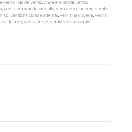
e verniz
,
loja de verniz
,
onde encontrar verniz
,
ca
,
verniz em americanópolis
,
verniz em diadema
,
verniz
em sp
,
verniz na cidade ademar
,
verniz na cupecê
,
verniz
erto de mim
,
verniz preço
,
verniz próximo a mim