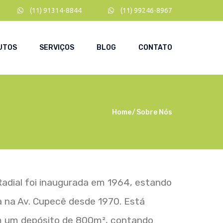
(11) 91314-8844
(11) 99246-8967
UTOS
SERVIÇOS
BLOG
CONTATO
Home
Sobre Nós
Radial foi inaugurada em 1964, estando
a na Av. Cupecê desde 1970. Está
m um depósito de 800m², contando