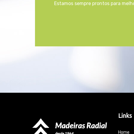
Estamos sempre prontos para melho
Links
Home