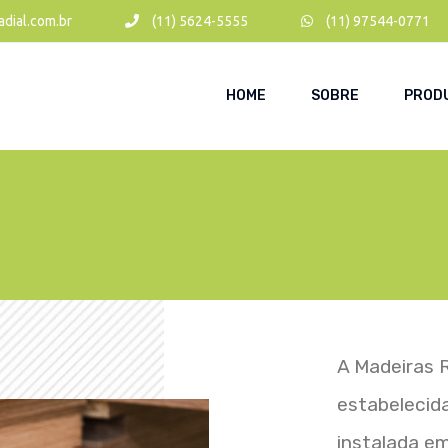
dial.com.br
(11) 5624-5555
(11) 97544-0771
HOME
SOBRE
PROD
A Madeiras 
estabelecid
instalada e